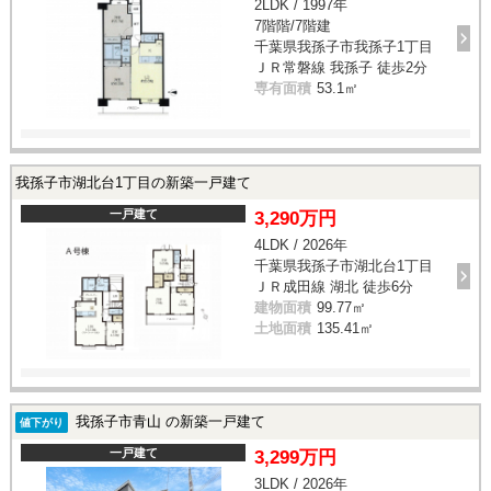
2LDK / 1997年
7階階/7階建
千葉県我孫子市我孫子1丁目
ＪＲ常磐線 我孫子 徒歩2分
専有面積
53.1㎡
我孫子市湖北台1丁目の新築一戸建て
一戸建て
3,290万円
4LDK / 2026年
千葉県我孫子市湖北台1丁目
ＪＲ成田線 湖北 徒歩6分
建物面積
99.77㎡
土地面積
135.41㎡
我孫子市青山 の新築一戸建て
値下がり
一戸建て
3,299万円
3LDK / 2026年