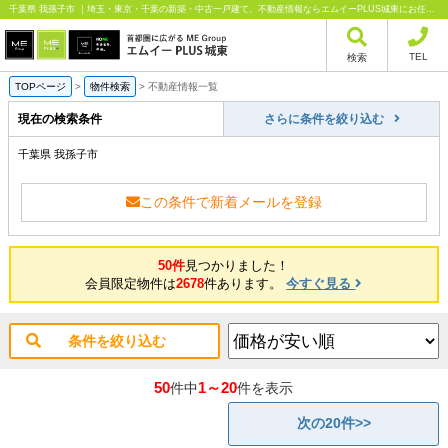
千葉県 我孫子市 ｜埼玉・東京・千葉の新築・中古一戸建て、不動産情報ならエムイーPLUS城東にお任せください
TEL
検索
TOPページ
>
物件検索
>
不動産情報一覧
現在の検索条件
さらに条件を絞り込む
千葉県 我孫子市
この条件で新着メールを登録
50件
見つかりました！
会員限定物件は
2678
件あります。
今すぐ見る
条件を絞り込む
50
1～20
件中
件を表示
次の20件>>