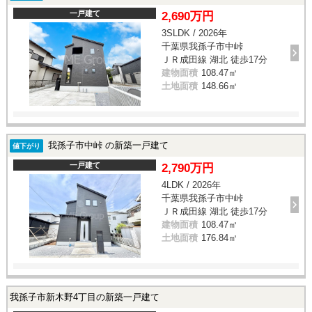
一戸建て
2,690万円
3SLDK / 2026年
千葉県我孫子市中峠
ＪＲ成田線 湖北 徒歩17分
建物面積
108.47㎡
土地面積
148.66㎡
我孫子市中峠 の新築一戸建て
値下がり
一戸建て
2,790万円
4LDK / 2026年
千葉県我孫子市中峠
ＪＲ成田線 湖北 徒歩17分
建物面積
108.47㎡
土地面積
176.84㎡
我孫子市新木野4丁目の新築一戸建て