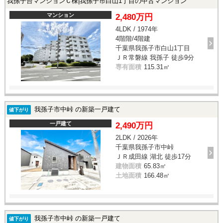
我孫子台マンションＣ棟|我孫子市白山1丁目の中古マンション
マンション
2,480万円
4LDK / 1974年
4階階/4階建
千葉県我孫子市白山1丁目
ＪＲ常磐線 我孫子 徒歩9分
専有面積
115.31㎡
我孫子市中峠 の新築一戸建て
値下がり
一戸建て
2,490万円
2LDK / 2026年
千葉県我孫子市中峠
ＪＲ成田線 湖北 徒歩17分
建物面積
65.83㎡
土地面積
166.48㎡
我孫子市中峠 の新築一戸建て
値下がり