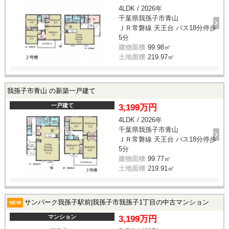
4LDK / 2026年
千葉県我孫子市青山
ＪＲ常磐線 天王台 バス18分停歩
5分
建物面積
99.98㎡
土地面積
219.97㎡
我孫子市青山 の新築一戸建て
一戸建て
3,199万円
4LDK / 2026年
千葉県我孫子市青山
ＪＲ常磐線 天王台 バス18分停歩
5分
建物面積
99.77㎡
土地面積
219.91㎡
サンパーク我孫子駅前|我孫子市我孫子1丁目の中古マンション
NEW
マンション
3,199万円