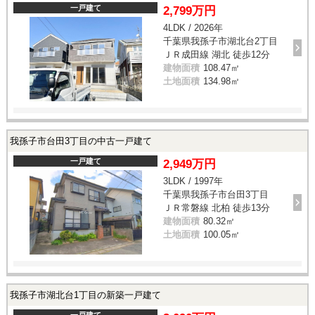
一戸建て
2,799万円
4LDK / 2026年
千葉県我孫子市湖北台2丁目
ＪＲ成田線 湖北 徒歩12分
建物面積
108.47㎡
土地面積
134.98㎡
我孫子市台田3丁目の中古一戸建て
一戸建て
2,949万円
3LDK / 1997年
千葉県我孫子市台田3丁目
ＪＲ常磐線 北柏 徒歩13分
建物面積
80.32㎡
土地面積
100.05㎡
我孫子市湖北台1丁目の新築一戸建て
一戸建て