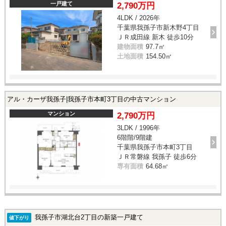
一戸建て
2,790万円
4LDK / 2026年
千葉県我孫子市新木野4丁目
ＪＲ成田線 新木 徒歩10分
建物面積
97.7㎡
土地面積
154.50㎡
アル・カーザ我孫子|我孫子市本町3丁目の中古マンション
マンション
2,790万円
3LDK / 1996年
6階階/9階建
千葉県我孫子市本町3丁目
ＪＲ常磐線 我孫子 徒歩6分
専有面積
64.68㎡
我孫子市湖北台2丁目の新築一戸建て
値下がり