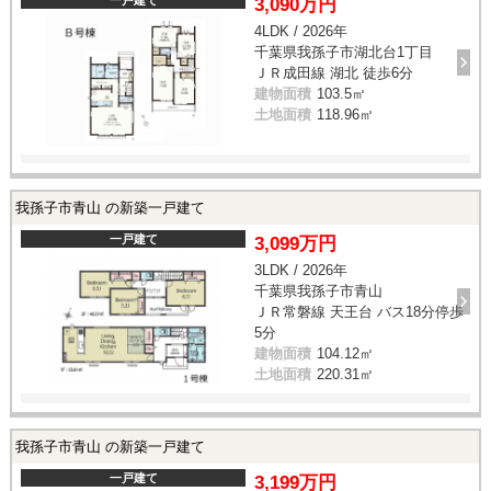
3,090万円
4LDK / 2026年
千葉県我孫子市湖北台1丁目
ＪＲ成田線 湖北 徒歩6分
建物面積
103.5㎡
土地面積
118.96㎡
我孫子市青山 の新築一戸建て
一戸建て
3,099万円
3LDK / 2026年
千葉県我孫子市青山
ＪＲ常磐線 天王台 バス18分停歩
5分
建物面積
104.12㎡
土地面積
220.31㎡
我孫子市青山 の新築一戸建て
一戸建て
3,199万円