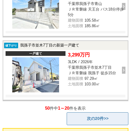
千葉県我孫子市青山
ＪＲ常磐線 天王台 バス18分停歩
5分
建物面積
105.58㎡
土地面積
185.86㎡
我孫子市並木7丁目の新築一戸建て
値下がり
一戸建て
3,299万円
3LDK / 2026年
千葉県我孫子市並木7丁目
ＪＲ常磐線 我孫子 徒歩15分
建物面積
97.29㎡
土地面積
103.00㎡
50
1～20
件中
件を表示
次の20件>>