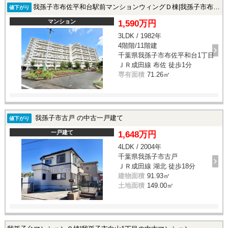
我孫子市布佐平和台駅前マンションウィングＤ棟|我孫子市布佐平和台1丁目の中古マンション
値下がり
マンション
1,590万円
3LDK / 1982年
4階階/11階建
千葉県我孫子市布佐平和台1丁目
ＪＲ成田線 布佐 徒歩1分
専有面積
71.26㎡
我孫子市古戸 の中古一戸建て
値下がり
一戸建て
1,648万円
4LDK / 2004年
千葉県我孫子市古戸
ＪＲ成田線 湖北 徒歩18分
建物面積
91.93㎡
土地面積
149.00㎡