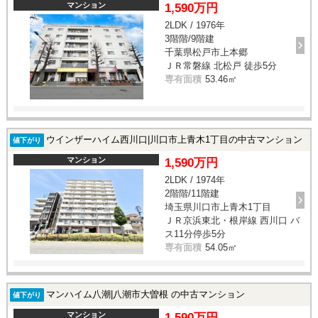
マンション
1,590万円
2LDK / 1976年
3階階/9階建
千葉県松戸市上本郷
ＪＲ常磐線 北松戸 徒歩5分
専有面積
53.46㎡
ウインザーハイム西川口|川口市上青木1丁目の中古マンション
値下がり
マンション
1,590万円
2LDK / 1974年
2階階/11階建
埼玉県川口市上青木1丁目
ＪＲ京浜東北・根岸線 西川口 バ
ス11分停歩5分
専有面積
54.05㎡
マンハイム八潮|八潮市大曽根 の中古マンション
値下がり
マンション
1,590万円