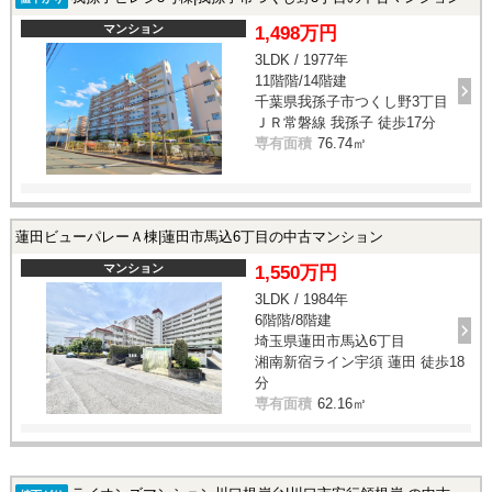
マンション
1,498万円
3LDK / 1977年
11階階/14階建
千葉県我孫子市つくし野3丁目
ＪＲ常磐線 我孫子 徒歩17分
専有面積
76.74㎡
蓮田ビューパレーＡ棟|蓮田市馬込6丁目の中古マンション
マンション
1,550万円
3LDK / 1984年
6階階/8階建
埼玉県蓮田市馬込6丁目
湘南新宿ライン宇須 蓮田 徒歩18
分
専有面積
62.16㎡