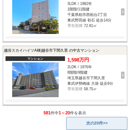
3LDK / 1982年
1階階/11階建
千葉県柏市西柏台2丁目
東武野田線 初石 徒歩14分
専有面積
72.81㎡
越谷スカイハイツA棟|越谷市下間久里 の中古マンション
マンション
1,598万円
2LDK / 1976年
8階階/9階建
埼玉県越谷市下間久里
東武伊勢崎線 大袋 徒歩9分
専有面積
58.75㎡
581
1～20
件中
件を表示
次の20件>>