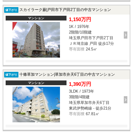
スカイラーク蕨|戸田市下戸田2丁目の中古マンション
値下がり
マンション
1,150万円
1K / 1976年
2階階/10階建
埼玉県戸田市下戸田2丁目
ＪＲ埼京線 戸田 徒歩17分
専有面積
24.5㎡
十條草加マンション|草加市弁天6丁目の中古マンション
値下がり
マンション
1,390万円
3LDK / 1973年
3階階/4階建
埼玉県草加市弁天6丁目
東武伊勢崎線 - 徒歩21分
専有面積
67.81㎡