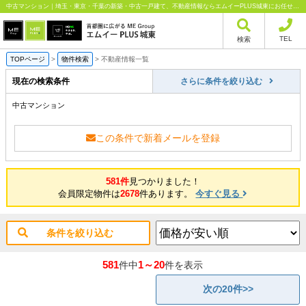
中古マンション｜埼玉・東京・千葉の新築・中古一戸建て、不動産情報ならエムイーPLUS城東にお任せください
TEL
検索
TOPページ
>
物件検索
>
不動産情報一覧
現在の検索条件
さらに条件を絞り込む
中古マンション
この条件で新着メールを登録
581件
見つかりました！
会員限定物件は
2678
件あります。
今すぐ見る
条件を絞り込む
581
1～20
件中
件を表示
次の20件>>