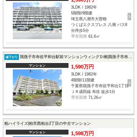
3LDK / 1982年
5階階/9階建
埼玉県八潮市大曽根
つくばエクスプレス 八潮 バス8
分停歩5分
専有面積
61.6㎡
我孫子市布佐平和台駅前マンションウィングＤ棟|我孫子市布佐平和台1丁目の中古マンション
値下がり
マンション
1,590万円
3LDK / 1982年
4階階/11階建
千葉県我孫子市布佐平和台1丁目
ＪＲ成田線 布佐 徒歩1分
専有面積
71.26㎡
柏ハイライズ|柏市西柏台2丁目の中古マンション
マンション
1,598万円