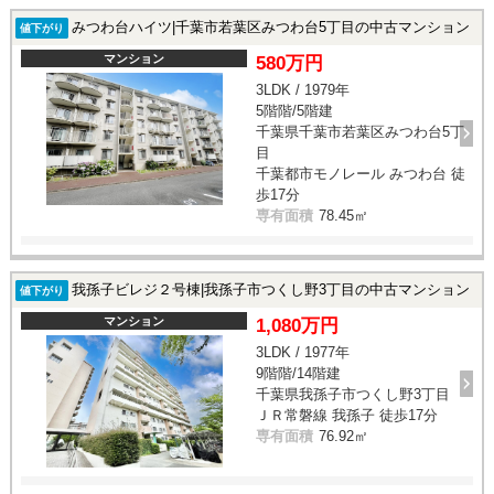
みつわ台ハイツ|千葉市若葉区みつわ台5丁目の中古マンション
値下がり
マンション
580万円
3LDK / 1979年
5階階/5階建
千葉県千葉市若葉区みつわ台5丁
目
千葉都市モノレール みつわ台 徒
歩17分
専有面積
78.45㎡
我孫子ビレジ２号棟|我孫子市つくし野3丁目の中古マンション
値下がり
マンション
1,080万円
3LDK / 1977年
9階階/14階建
千葉県我孫子市つくし野3丁目
ＪＲ常磐線 我孫子 徒歩17分
専有面積
76.92㎡