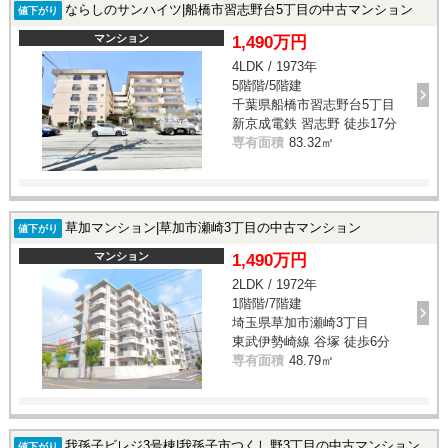
ならしのサンハイツ|船橋市習志野台5丁目の中古マンション
値下がり
マンション
1,490万円
4LDK / 1973年
5階階/5階建
千葉県船橋市習志野台5丁目
新京成電鉄 習志野 徒歩17分
専有面積
83.32㎡
草加マンション|草加市瀬崎3丁目の中古マンション
値下がり
マンション
1,490万円
2LDK / 1972年
1階階/7階建
埼玉県草加市瀬崎3丁目
東武伊勢崎線 谷塚 徒歩6分
専有面積
48.79㎡
我孫子ビレジ3号棟|我孫子市つくし野3丁目の中古マンション
値下がり