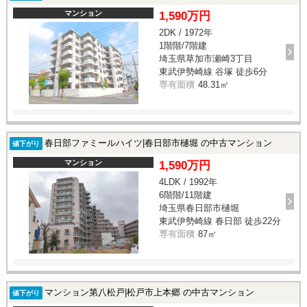
マンション
1,590万円
2DK / 1972年
1階階/7階建
埼玉県草加市瀬崎3丁目
東武伊勢崎線 谷塚 徒歩6分
専有面積
48.31㎡
春日部ファミールハイツ|春日部市樋堀 の中古マンション
値下がり
マンション
1,590万円
4LDK / 1992年
6階階/11階建
埼玉県春日部市樋堀
東武伊勢崎線 春日部 徒歩22分
専有面積
87㎡
マンション第八松戸|松戸市上本郷 の中古マンション
値下がり