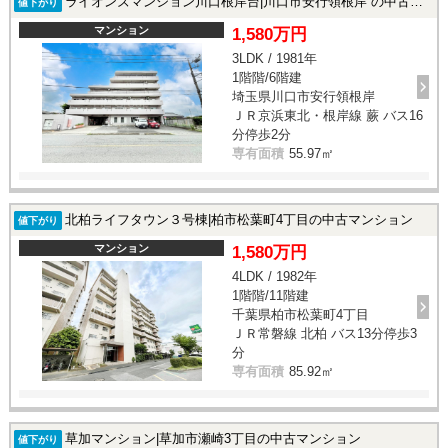
ライオンズマンション川口根岸台|川口市安行領根岸 の中古マンション
値下がり
マンション
1,580万円
3LDK / 1981年
1階階/6階建
埼玉県川口市安行領根岸
ＪＲ京浜東北・根岸線 蕨 バス16
分停歩2分
専有面積
55.97㎡
北柏ライフタウン３号棟|柏市松葉町4丁目の中古マンション
値下がり
マンション
1,580万円
4LDK / 1982年
1階階/11階建
千葉県柏市松葉町4丁目
ＪＲ常磐線 北柏 バス13分停歩3
分
専有面積
85.92㎡
草加マンション|草加市瀬崎3丁目の中古マンション
値下がり