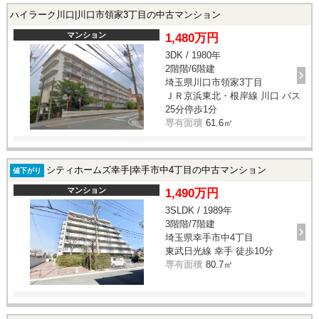
ハイラーク川口|川口市領家3丁目の中古マンション
マンション
1,480万円
3DK / 1980年
2階階/6階建
埼玉県川口市領家3丁目
ＪＲ京浜東北・根岸線 川口 バス
25分停歩1分
専有面積
61.6㎡
シティホームズ幸手|幸手市中4丁目の中古マンション
値下がり
マンション
1,490万円
3SLDK / 1989年
3階階/7階建
埼玉県幸手市中4丁目
東武日光線 幸手 徒歩10分
専有面積
80.7㎡