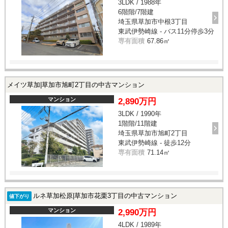
3LDK / 1988年
6階階/7階建
埼玉県草加市中根3丁目
東武伊勢崎線 - バス11分停歩3分
専有面積
67.86㎡
メイツ草加|草加市旭町2丁目の中古マンション
マンション
2,890万円
3LDK / 1990年
1階階/11階建
埼玉県草加市旭町2丁目
東武伊勢崎線 - 徒歩12分
専有面積
71.14㎡
ルネ草加松原|草加市花栗3丁目の中古マンション
値下がり
マンション
2,990万円
4LDK / 1989年