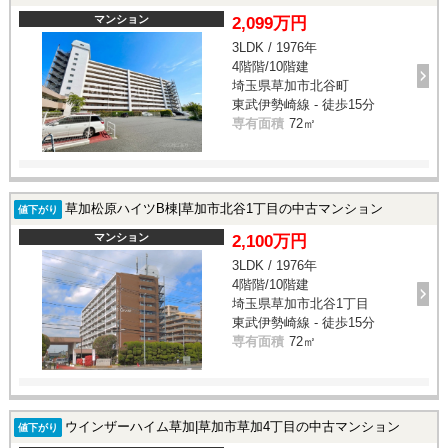
マンション
2,099万円
3LDK / 1976年
4階階/10階建
埼玉県草加市北谷町
東武伊勢崎線 - 徒歩15分
専有面積
72㎡
草加松原ハイツB棟|草加市北谷1丁目の中古マンション
値下がり
マンション
2,100万円
3LDK / 1976年
4階階/10階建
埼玉県草加市北谷1丁目
東武伊勢崎線 - 徒歩15分
専有面積
72㎡
ウインザーハイム草加|草加市草加4丁目の中古マンション
値下がり