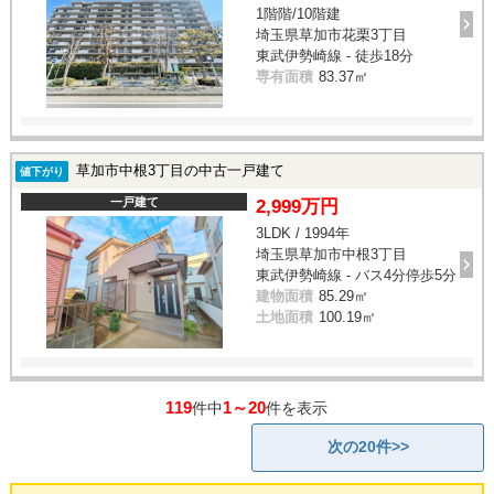
1階階/10階建
埼玉県草加市花栗3丁目
東武伊勢崎線 - 徒歩18分
専有面積
83.37㎡
草加市中根3丁目の中古一戸建て
値下がり
一戸建て
2,999万円
3LDK / 1994年
埼玉県草加市中根3丁目
東武伊勢崎線 - バス4分停歩5分
建物面積
85.29㎡
土地面積
100.19㎡
119
1～20
件中
件を表示
次の20件>>