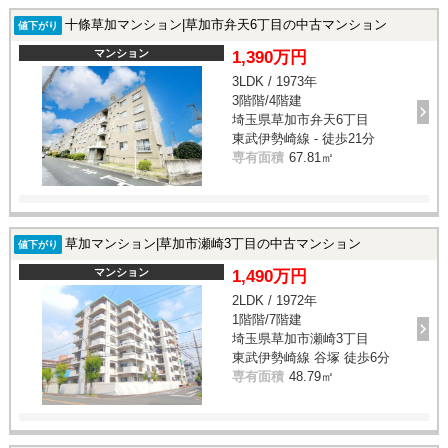
十條草加マンション|草加市弁天6丁目の中古マンション
値下がり
マンション
1,390万円
3LDK / 1973年
3階階/4階建
埼玉県草加市弁天6丁目
東武伊勢崎線 - 徒歩21分
専有面積
67.81㎡
草加マンション|草加市瀬崎3丁目の中古マンション
値下がり
マンション
1,490万円
2LDK / 1972年
1階階/7階建
埼玉県草加市瀬崎3丁目
東武伊勢崎線 谷塚 徒歩6分
専有面積
48.79㎡