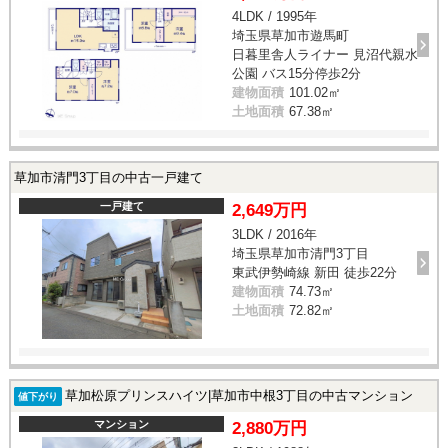
4LDK / 1995年
埼玉県草加市遊馬町
日暮里舎人ライナー 見沼代親水
公園 バス15分停歩2分
建物面積
101.02㎡
土地面積
67.38㎡
草加市清門3丁目の中古一戸建て
一戸建て
2,649万円
3LDK / 2016年
埼玉県草加市清門3丁目
東武伊勢崎線 新田 徒歩22分
建物面積
74.73㎡
土地面積
72.82㎡
草加松原プリンスハイツ|草加市中根3丁目の中古マンション
値下がり
マンション
2,880万円