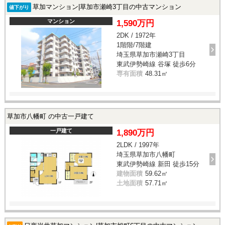
草加マンション|草加市瀬崎3丁目の中古マンション
値下がり
マンション
1,590万円
2DK / 1972年
1階階/7階建
埼玉県草加市瀬崎3丁目
東武伊勢崎線 谷塚 徒歩6分
専有面積
48.31㎡
草加市八幡町 の中古一戸建て
一戸建て
1,890万円
2LDK / 1997年
埼玉県草加市八幡町
東武伊勢崎線 新田 徒歩15分
建物面積
59.62㎡
土地面積
57.71㎡