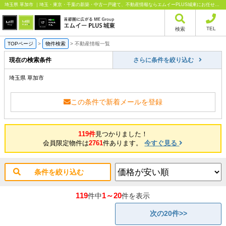
埼玉県 草加市 ｜埼玉・東京・千葉の新築・中古一戸建て、不動産情報ならエムイーPLUS城東にお任せください
TEL
検索
TOPページ
>
物件検索
>
不動産情報一覧
現在の検索条件
さらに条件を絞り込む
埼玉県 草加市
この条件で新着メールを登録
119件
見つかりました！
会員限定物件は
2761
件あります。
今すぐ見る
条件を絞り込む
119
1～20
件中
件を表示
次の20件>>