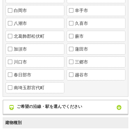
白岡市
幸手市
八潮市
久喜市
北葛飾郡松伏町
蕨市
加須市
蓮田市
川口市
三郷市
春日部市
越谷市
南埼玉郡宮代町
ご希望の沿線・駅を選んでください
建物種別