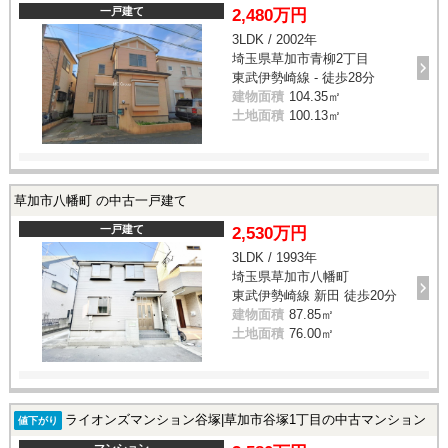
一戸建て
2,480万円
3LDK / 2002年
埼玉県草加市青柳2丁目
東武伊勢崎線 - 徒歩28分
建物面積
104.35㎡
土地面積
100.13㎡
草加市八幡町 の中古一戸建て
一戸建て
2,530万円
3LDK / 1993年
埼玉県草加市八幡町
東武伊勢崎線 新田 徒歩20分
建物面積
87.85㎡
土地面積
76.00㎡
ライオンズマンション谷塚|草加市谷塚1丁目の中古マンション
値下がり
マンション