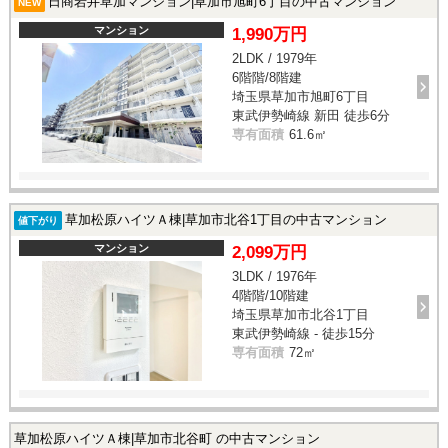
日商岩井草加マンション|草加市旭町6丁目の中古マンション
NEW
マンション
1,990万円
2LDK / 1979年
6階階/8階建
埼玉県草加市旭町6丁目
東武伊勢崎線 新田 徒歩6分
専有面積
61.6㎡
草加松原ハイツＡ棟|草加市北谷1丁目の中古マンション
値下がり
マンション
2,099万円
3LDK / 1976年
4階階/10階建
埼玉県草加市北谷1丁目
東武伊勢崎線 - 徒歩15分
専有面積
72㎡
草加松原ハイツＡ棟|草加市北谷町 の中古マンション