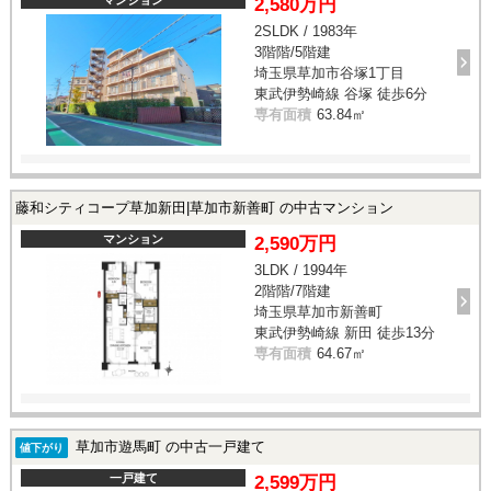
2,580万円
2SLDK / 1983年
3階階/5階建
埼玉県草加市谷塚1丁目
東武伊勢崎線 谷塚 徒歩6分
専有面積
63.84㎡
藤和シティコープ草加新田|草加市新善町 の中古マンション
マンション
2,590万円
3LDK / 1994年
2階階/7階建
埼玉県草加市新善町
東武伊勢崎線 新田 徒歩13分
専有面積
64.67㎡
草加市遊馬町 の中古一戸建て
値下がり
一戸建て
2,599万円