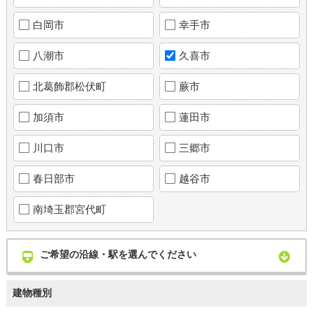
白岡市
幸手市
八潮市
久喜市
北葛飾郡松伏町
蕨市
加須市
蓮田市
川口市
三郷市
春日部市
越谷市
南埼玉郡宮代町
ご希望の沿線・駅を選んでください
建物種別