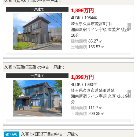
久喜市鷲宮6丁目の中古一戸建て
一戸建て
1,899万円
4LDK / 1984年
埼玉県久喜市鷲宮6丁目
湘南新宿ライン宇須 東鷲宮 徒歩
18分
建物面積
85.27㎡
土地面積
155.57㎡
久喜市菖蒲町菖蒲 の中古一戸建て
一戸建て
1,899万円
4LDK / 1990年
埼玉県久喜市菖蒲町菖蒲
湘南新宿ライン宇須 久喜 徒歩94
分
建物面積
111.7㎡
土地面積
209.38㎡
久喜市桜田3丁目の中古一戸建て
値下がり