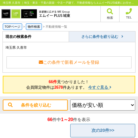
埼玉県 久喜市 ｜埼玉・東京・千葉の新築・中古一戸建て、不動産情報ならエムイーPLUS城東にお任せください
TEL
検索
TOPページ
>
物件検索
>
不動産情報一覧
現在の検索条件
さらに条件を絞り込む
埼玉県 久喜市
この条件で新着メールを登録
66件
見つかりました！
会員限定物件は
2678
件あります。
今すぐ見る
条件を絞り込む
66
1～20
件中
件を表示
次の20件>>