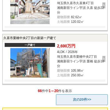
埼玉県久喜市久喜東4丁目
湘南新宿ライン宇須 久喜 徒歩22
分
建物面積
82.62㎡
土地面積
120.02㎡
久喜市栗橋中央2丁目の新築一戸建て
一戸建て
2,690万円
4LDK / 2026年
埼玉県久喜市栗橋中央2丁目
湘南新宿ライン宇須 栗橋 徒歩10
分
建物面積
105.98㎡
土地面積
250.00㎡
66
1～20
件中
件を表示
次の20件>>