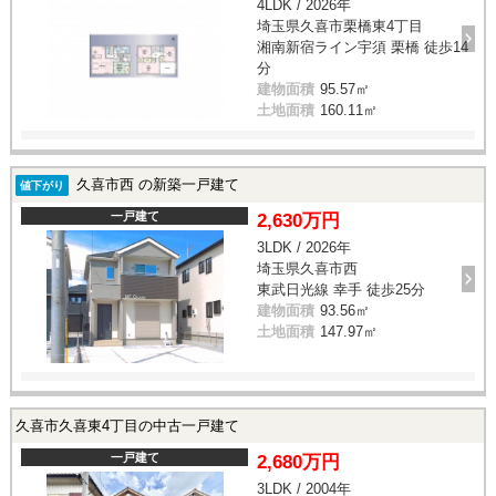
4LDK / 2026年
埼玉県久喜市栗橋東4丁目
湘南新宿ライン宇須 栗橋 徒歩14
分
建物面積
95.57㎡
土地面積
160.11㎡
久喜市西 の新築一戸建て
値下がり
一戸建て
2,630万円
3LDK / 2026年
埼玉県久喜市西
東武日光線 幸手 徒歩25分
建物面積
93.56㎡
土地面積
147.97㎡
久喜市久喜東4丁目の中古一戸建て
一戸建て
2,680万円
3LDK / 2004年