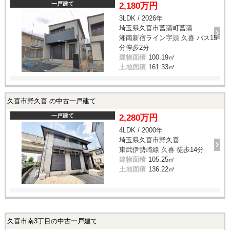
一戸建て
2,180万円
3LDK / 2026年
埼玉県久喜市菖蒲町菖蒲
湘南新宿ライン宇須 久喜 バス15
分停歩2分
建物面積
100.19㎡
土地面積
161.33㎡
久喜市野久喜 の中古一戸建て
一戸建て
2,280万円
4LDK / 2000年
埼玉県久喜市野久喜
東武伊勢崎線 久喜 徒歩14分
建物面積
105.25㎡
土地面積
136.22㎡
久喜市南3丁目の中古一戸建て