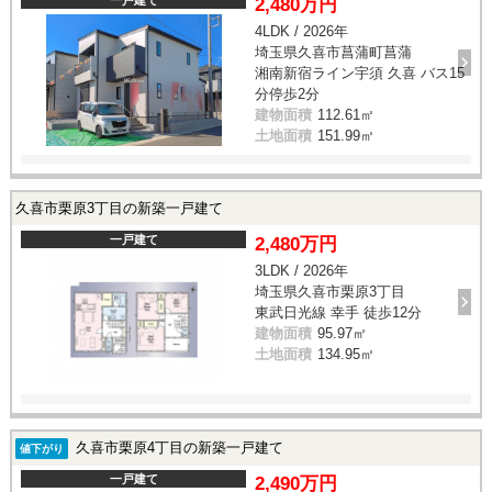
2,480万円
4LDK / 2026年
埼玉県久喜市菖蒲町菖蒲
湘南新宿ライン宇須 久喜 バス15
分停歩2分
建物面積
112.61㎡
土地面積
151.99㎡
久喜市栗原3丁目の新築一戸建て
一戸建て
2,480万円
3LDK / 2026年
埼玉県久喜市栗原3丁目
東武日光線 幸手 徒歩12分
建物面積
95.97㎡
土地面積
134.95㎡
久喜市栗原4丁目の新築一戸建て
値下がり
一戸建て
2,490万円