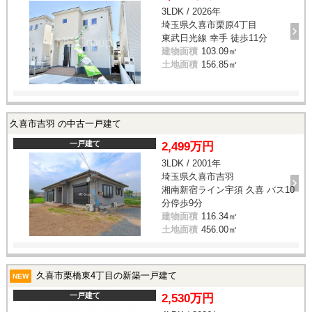
3LDK / 2026年
埼玉県久喜市栗原4丁目
東武日光線 幸手 徒歩11分
建物面積
103.09㎡
土地面積
156.85㎡
久喜市吉羽 の中古一戸建て
一戸建て
2,499万円
3LDK / 2001年
埼玉県久喜市吉羽
湘南新宿ライン宇須 久喜 バス10
分停歩9分
建物面積
116.34㎡
土地面積
456.00㎡
久喜市栗橋東4丁目の新築一戸建て
NEW
一戸建て
2,530万円