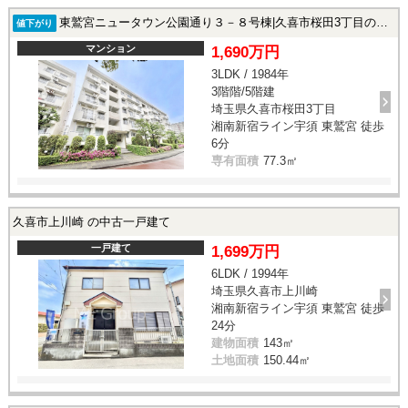
東鷲宮ニュータウン公園通り３－８号棟|久喜市桜田3丁目の中古マンション
値下がり
マンション
1,690万円
3LDK / 1984年
3階階/5階建
埼玉県久喜市桜田3丁目
湘南新宿ライン宇須 東鷲宮 徒歩
6分
専有面積
77.3㎡
久喜市上川崎 の中古一戸建て
一戸建て
1,699万円
6LDK / 1994年
埼玉県久喜市上川崎
湘南新宿ライン宇須 東鷲宮 徒歩
24分
建物面積
143㎡
土地面積
150.44㎡