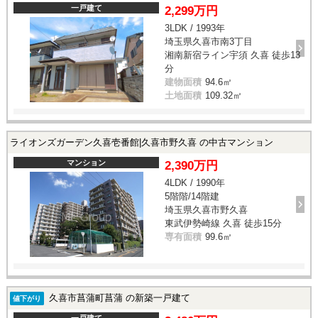
一戸建て
2,299万円
3LDK / 1993年
埼玉県久喜市南3丁目
湘南新宿ライン宇須 久喜 徒歩13
分
建物面積
94.6㎡
土地面積
109.32㎡
ライオンズガーデン久喜壱番館|久喜市野久喜 の中古マンション
マンション
2,390万円
4LDK / 1990年
5階階/14階建
埼玉県久喜市野久喜
東武伊勢崎線 久喜 徒歩15分
専有面積
99.6㎡
久喜市菖蒲町菖蒲 の新築一戸建て
値下がり
一戸建て