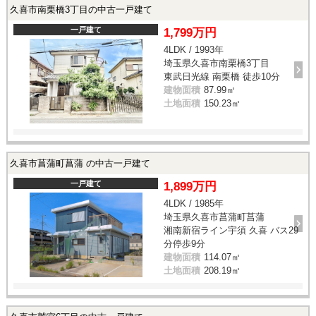
久喜市南栗橋3丁目の中古一戸建て
一戸建て
1,799万円
4LDK / 1993年
埼玉県久喜市南栗橋3丁目
東武日光線 南栗橋 徒歩10分
建物面積
87.99㎡
土地面積
150.23㎡
久喜市菖蒲町菖蒲 の中古一戸建て
一戸建て
1,899万円
4LDK / 1985年
埼玉県久喜市菖蒲町菖蒲
湘南新宿ライン宇須 久喜 バス29
分停歩9分
建物面積
114.07㎡
土地面積
208.19㎡