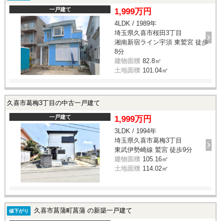
一戸建て
1,999万円
4LDK / 1989年
埼玉県久喜市桜田3丁目
湘南新宿ライン宇須 東鷲宮 徒歩
8分
建物面積
82.8㎡
土地面積
101.04㎡
久喜市葛梅3丁目の中古一戸建て
一戸建て
1,999万円
3LDK / 1994年
埼玉県久喜市葛梅3丁目
東武伊勢崎線 鷲宮 徒歩9分
建物面積
105.16㎡
土地面積
114.02㎡
久喜市菖蒲町菖蒲 の新築一戸建て
値下がり