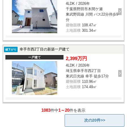
4LDK / 2026年
千葉県野田市木間ケ瀬
東武野田線 川間 バス22分停歩9
分
建物面積
108.47㎡
土地面積
301.34㎡
幸手市西2丁目の新築一戸建て
値下がり
一戸建て
2,399万円
4LDK / 2026年
埼玉県幸手市西2丁目
東武日光線 幸手 徒歩17分
建物面積
110.96㎡
土地面積
174.49㎡
1083
1～20
件中
件を表示
次の20件>>