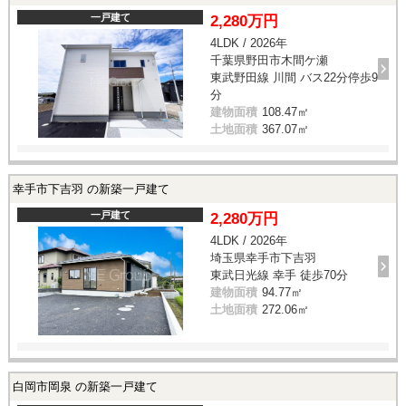
一戸建て
2,280万円
4LDK / 2026年
千葉県野田市木間ケ瀬
東武野田線 川間 バス22分停歩9
分
建物面積
108.47㎡
土地面積
367.07㎡
幸手市下吉羽 の新築一戸建て
一戸建て
2,280万円
4LDK / 2026年
埼玉県幸手市下吉羽
東武日光線 幸手 徒歩70分
建物面積
94.77㎡
土地面積
272.06㎡
白岡市岡泉 の新築一戸建て