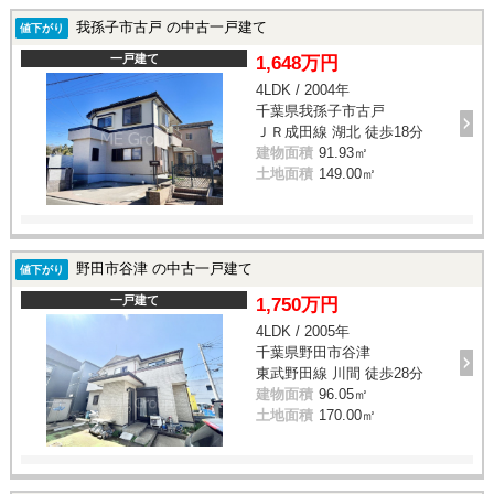
我孫子市古戸 の中古一戸建て
値下がり
一戸建て
1,648万円
4LDK / 2004年
千葉県我孫子市古戸
ＪＲ成田線 湖北 徒歩18分
建物面積
91.93㎡
土地面積
149.00㎡
野田市谷津 の中古一戸建て
値下がり
一戸建て
1,750万円
4LDK / 2005年
千葉県野田市谷津
東武野田線 川間 徒歩28分
建物面積
96.05㎡
土地面積
170.00㎡