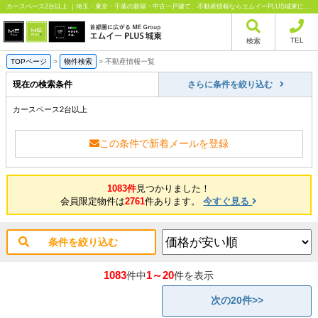
カースペース2台以上 ｜埼玉・東京・千葉の新築・中古一戸建て、不動産情報ならエムイーPLUS城東にお任せください
TEL
検索
TOPページ
>
物件検索
>
不動産情報一覧
現在の検索条件
さらに条件を絞り込む
カースペース2台以上
この条件で新着メールを登録
1083件
見つかりました！
会員限定物件は
2761
件あります。
今すぐ見る
条件を絞り込む
1083
1～20
件中
件を表示
次の20件>>