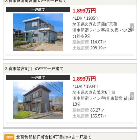
久喜市菖蒲町菖蒲 の中古一戸建て
一戸建て
1,899万円
4LDK / 1985年
埼玉県久喜市菖蒲町菖蒲
湘南新宿ライン宇須 久喜 バス29
分停歩9分
建物面積
114.07㎡
土地面積
208.19㎡
久喜市鷲宮6丁目の中古一戸建て
一戸建て
1,899万円
4LDK / 1984年
埼玉県久喜市鷲宮6丁目
湘南新宿ライン宇須 東鷲宮 徒歩
18分
建物面積
85.27㎡
土地面積
155.57㎡
北葛飾郡杉戸町倉松4丁目の中古一戸建て
NEW