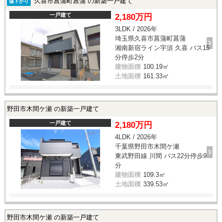
久喜市菖蒲町菖蒲 の新築一戸建て
値下がり
一戸建て
2,180万円
3LDK / 2026年
埼玉県久喜市菖蒲町菖蒲
湘南新宿ライン宇須 久喜 バス15
分停歩2分
建物面積
100.19㎡
土地面積
161.33㎡
野田市木間ケ瀬 の新築一戸建て
一戸建て
2,180万円
4LDK / 2026年
千葉県野田市木間ケ瀬
東武野田線 川間 バス22分停歩9
分
建物面積
109.3㎡
土地面積
339.53㎡
野田市木間ケ瀬 の新築一戸建て