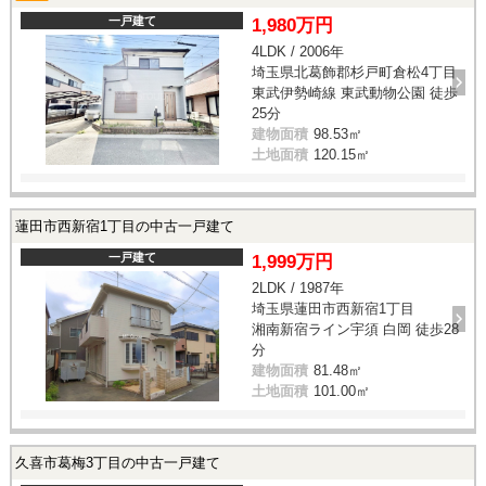
一戸建て
1,980万円
4LDK / 2006年
埼玉県北葛飾郡杉戸町倉松4丁目
東武伊勢崎線 東武動物公園 徒歩
25分
建物面積
98.53㎡
土地面積
120.15㎡
蓮田市西新宿1丁目の中古一戸建て
一戸建て
1,999万円
2LDK / 1987年
埼玉県蓮田市西新宿1丁目
湘南新宿ライン宇須 白岡 徒歩28
分
建物面積
81.48㎡
土地面積
101.00㎡
久喜市葛梅3丁目の中古一戸建て