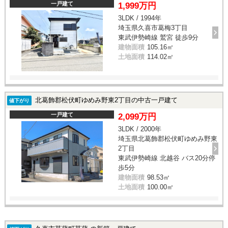
一戸建て
1,999万円
3LDK / 1994年
埼玉県久喜市葛梅3丁目
東武伊勢崎線 鷲宮 徒歩9分
建物面積
105.16㎡
土地面積
114.02㎡
北葛飾郡松伏町ゆめみ野東2丁目の中古一戸建て
値下がり
一戸建て
2,099万円
3LDK / 2000年
埼玉県北葛飾郡松伏町ゆめみ野東
2丁目
東武伊勢崎線 北越谷 バス20分停
歩5分
建物面積
98.53㎡
土地面積
100.00㎡