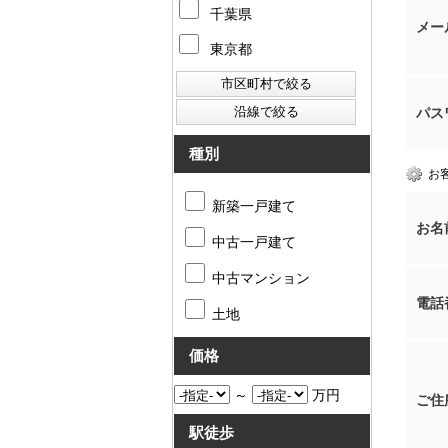
千葉県
メー
東京都
パス
種別
お
新築一戸建て
お名
中古一戸建て
中古マンション
電話
土地
価格
～
万円
ご住
駅徒歩