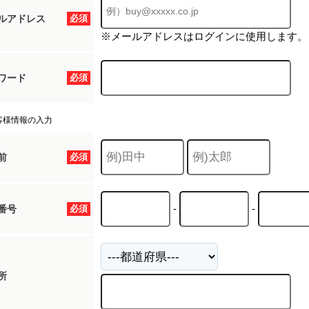
ルアドレス
必須
※メールアドレスはログインに使用します。
ワード
必須
客様情報の入力
前
必須
-
-
番号
必須
所