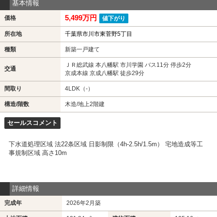
基本情報
5,499万円
価格
値下がり
所在地
千葉県市川市東菅野5丁目
種類
新築一戸建て
ＪＲ総武線 本八幡駅 市川学園 バス11分 停歩2分
交通
京成本線 京成八幡駅 徒歩29分
間取り
4LDK（-）
構造/階数
木造/地上2階建
セールスコメント
下水道処理区域 法22条区域 日影制限（4h-2.5h/1.5m） 宅地造成等工
事規制区域 高さ10m
詳細情報
完成年
2026年2月築