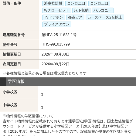
設備・条件
浴室乾燥機
コンロ二口
コンロ三口
Wクローゼット
床下収納
バルコニー
TVドアホン
都市ガス
カースペース2台以上
プライスダウン
建築確認番号
第HPA-25-11823-1号
RHS-991015799
物件番号
情報更新日
2026年08月08日
次回更新日
2026年08月22日
※各種情報と差異がある場合は現況優先となります
学区情報
小学校区
()
中学校区
()
※物件情報の学区情報について
当サイト物件情報に記載されております通学区域(学区)情報は、国土数値情報ダ
ウンロードサービスが提供する小学校区データ【2016年度】及び中学校区デー
タ【2016年度】を元に加工したものですので、記載情報が現在の学区域と異な