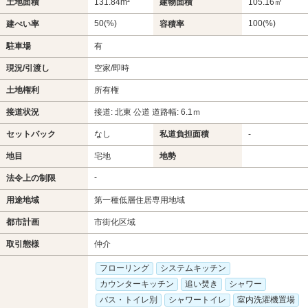
土地面積
131.84m²
建物面積
105.16㎡
50(%)
100(%)
建ぺい率
容積率
駐車場
有
現況/引渡し
空家/即時
土地権利
所有権
接道状況
接道: 北東 公道 道路幅: 6.1ｍ
セットバック
なし
私道負担面積
-
地目
宅地
地勢
-
法令上の制限
用途地域
第一種低層住居専用地域
都市計画
市街化区域
取引態様
仲介
フローリング
システムキッチン
カウンターキッチン
追い焚き
シャワー
バス・トイレ別
シャワートイレ
室内洗濯機置場