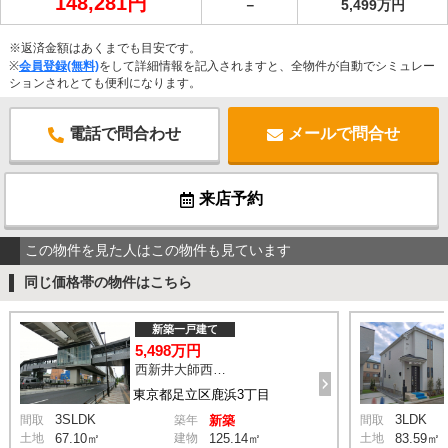
148,281円
－
5,499万円
※返済金額はあくまでも目安です。
※
会員登録(無料)
をして詳細情報を記入されますと、全物件が自動でシミュレー
ションされとても便利になります。
電話で問合わせ
メールで問合せ
来店予約
この物件を見た人はこの物件も見ています
同じ価格帯の物件はこちら
新築一戸建て
5,498万円
西新井大師西駅 鹿浜三丁目交差点 バス14分 停歩4分
東京都足立区鹿浜3丁目
3SLDK
3LDK
間取
築年
新築
間取
土地
67.10㎡
建物
125.14㎡
土地
83.59㎡