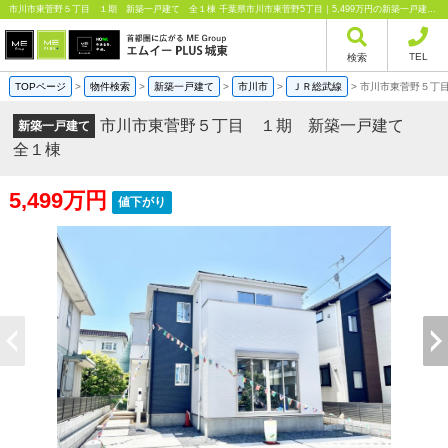
市川市東菅野５丁目 １期 新築一戸建て 全１棟 千葉県市川市東菅野5丁目｜5,499万円の新築一戸建て｜分譲住宅や新築物件｜エムイーPLUS城東株式会社
TEL
検索
TOPページ
>
物件検索
>
新築一戸建て
>
市川市
>
ＪＲ総武線
>
市川市東菅野５丁
市川市東菅野５丁目 １期 新築一戸建て
新築一戸建て
全１棟
5,499万円
値下がり