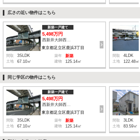
広さの近い物件はこちら
新築一戸建て
5,498万円
西新井大師西駅 鹿浜三丁目交差点 バス14分 停歩4分
東京都足立区鹿浜3丁目
3SLDK
4LDK
間取
築年
新築
間取
土地
67.10㎡
建物
125.14㎡
土地
122.48㎡
同じ学区の物件はこちら
新築一戸建て
5,498万円
西新井大師西駅 鹿浜三丁目交差点 バス14分 停歩4分
東京都足立区鹿浜3丁目
3SLDK
3LDK
間取
築年
新築
間取
土地
67.10㎡
建物
125.14㎡
土地
83.59㎡