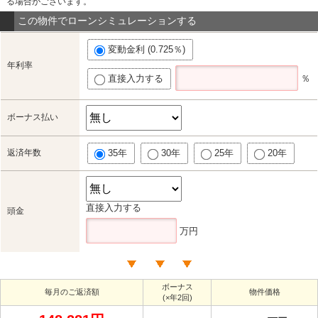
る場合がございます。
この物件でローンシミュレーションする
変動金利 (0.725％)
年利率
直接入力する
％
ボーナス払い
返済年数
35年
30年
25年
20年
直接入力する
頭金
万円
ボーナス
毎月のご返済額
物件価格
(×年2回)