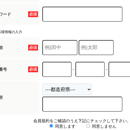
ワード
必須
客様情報の入力
前
必須
-
-
番号
必須
所
会員規約をご確認のうえ下記にチェックして下さい
同意します
同意しません