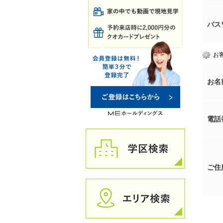
パス
お
お名
電話
ご住